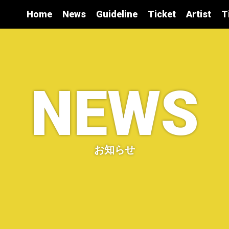
Home
News
Guideline
Ticket
Artist
T
NEWS
お知らせ