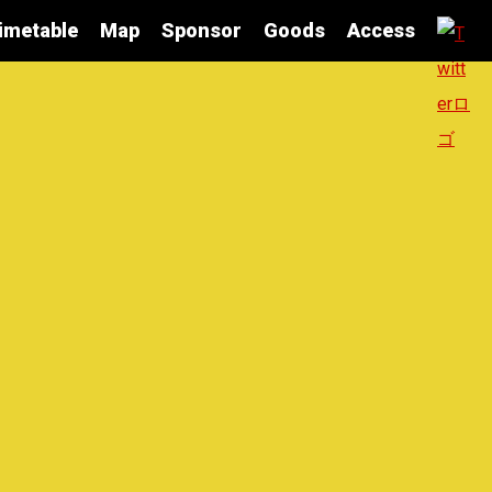
imetable
Map
Sponsor
Goods
Access